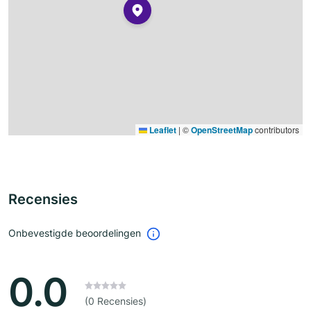
Leaflet
|
©
OpenStreetMap
contributors
Recensies
Onbevestigde beoordelingen
0.0
(0 Recensies)