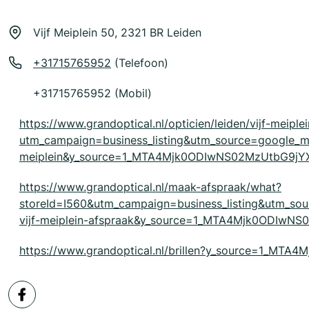
Vijf Meiplein 50, 2321 BR Leiden
+31715765952
(Telefoon)
+31715765952 (Mobil)
https://www.grandoptical.nl/opticien/leiden/vijf-meiple
utm_campaign=business_listing&utm_source=google_
meiplein&y_source=1_MTA4Mjk0ODIwNS02MzUtbG9j
https://www.grandoptical.nl/maak-afspraak/what?
storeId=I560&utm_campaign=business_listing&utm_s
vijf-meiplein-afspraak&y_source=1_MTA4Mjk0ODIw
https://www.grandoptical.nl/brillen?y_source=1_M