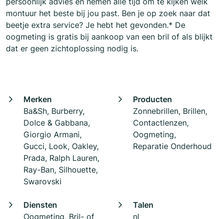
persoonlijk advies en nemen alle tijd om te kijken welk
montuur het beste bij jou past. Ben je op zoek naar dat
beetje extra service? Je hebt het gevonden.* De
oogmeting is gratis bij aankoop van een bril of als blijkt
dat er geen zichtoplossing nodig is.
Merken
Producten
Ba&Sh, Burberry,
Zonnebrillen, Brillen,
Dolce & Gabbana,
Contactlenzen,
Giorgio Armani,
Oogmeting,
Gucci, Look, Oakley,
Reparatie Onderhoud
Prada, Ralph Lauren,
Ray-Ban, Silhouette,
Swarovski
Diensten
Talen
Oogmeting, Bril- of
nl