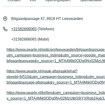
Bilgaardpassage 47, 8918 HT Leeuwarden
+31582666065
(Telefoon)
+31582666065 (Mobil)
https://www.pearle.nl/opticien/leeuwarden/bilgaardpassag
utm_campaign=business_listing&utm_source=google_ma
bilgaardpassage&y_source=1_MTA4Mjk0ODg0Ny02MzU
https://www.pearle.nl/maak-afspraak/what?
storeId=N510&utm_campaign=business_listing&utm_sou
bilgaardpassage-afspraak&y_source=1_MTA4Mjk0ODg
https://www.pearle.nl/brillen&utm_campaign=business_li
y_source=1_MTA4Mjk0ODg0Ny02MzUtbG9jYXRpb24ub3J