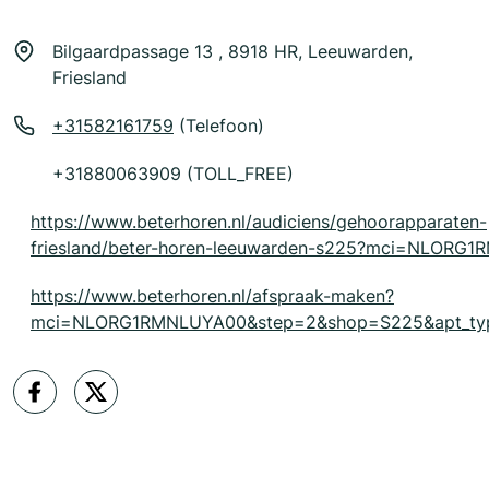
Bilgaardpassage 13 , 8918 HR, Leeuwarden,
Friesland
+31582161759
(Telefoon)
+31880063909 (TOLL_FREE)
https://www.beterhoren.nl/audiciens/gehoorapparaten-
friesland/beter-horen-leeuwarden-s225?mci=NLORG
https://www.beterhoren.nl/afspraak-maken?
mci=NLORG1RMNLUYA00&step=2&shop=S225&apt_typ