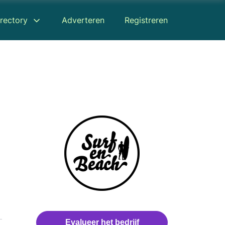
rectory
Adverteren
Registreren
Evalueer het bedrijf