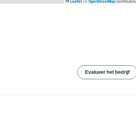
Leaflet
|
©
OpenStreetMap
contributors
Evalueer het bedrijf