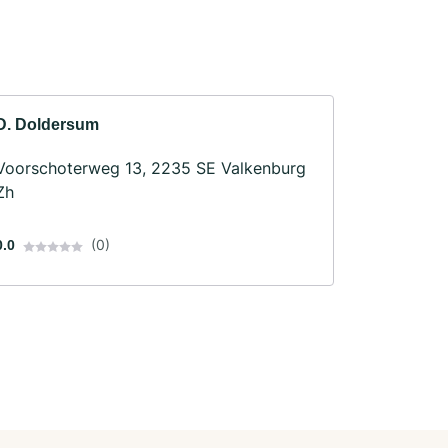
D. Doldersum
Voorschoterweg 13, 2235 SE Valkenburg
Zh
(0)
0.0