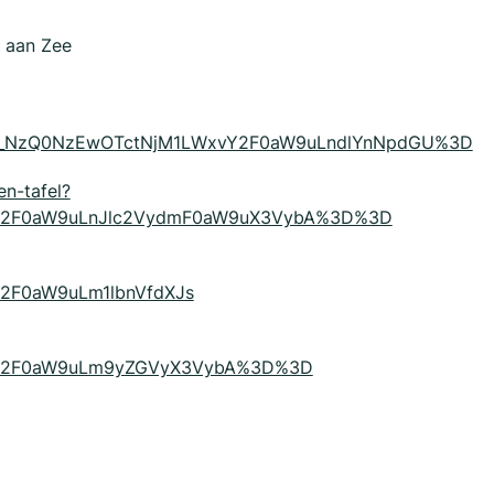
k aan Zee
ce=1_NzQ0NzEwOTctNjM1LWxvY2F0aW9uLndlYnNpdGU%3D
en-tafel?
vY2F0aW9uLnJlc2VydmF0aW9uX3VybA%3D%3D
2F0aW9uLm1lbnVfdXJs
vY2F0aW9uLm9yZGVyX3VybA%3D%3D