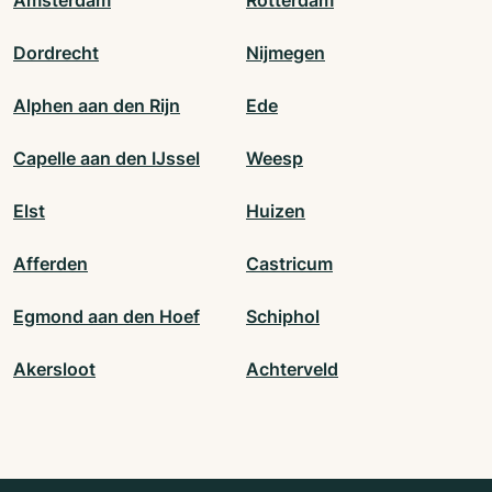
Amsterdam
Rotterdam
Dordrecht
Nijmegen
Alphen aan den Rijn
Ede
Capelle aan den IJssel
Weesp
Elst
Huizen
Afferden
Castricum
Egmond aan den Hoef
Schiphol
Akersloot
Achterveld