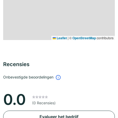
Leaflet
|
©
OpenStreetMap
contributors
Recensies
Onbevestigde beoordelingen
0.0
(0 Recensies)
Evalueer het bedrijf