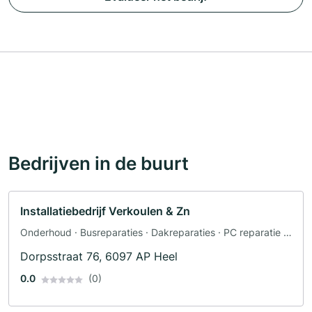
Bedrijven in de buurt
Installatiebedrijf Verkoulen & Zn
Onderhoud · Busreparaties · Dakreparaties · PC reparatie ·
Pechhulp · Sanitaire installaties · Sanitairinstallateur ·
Dorpsstraat 76, 6097 AP Heel
Warmtepompen · Verwarmingstechniek · Gasketel ·
Olieverwarming
0.0
(0)