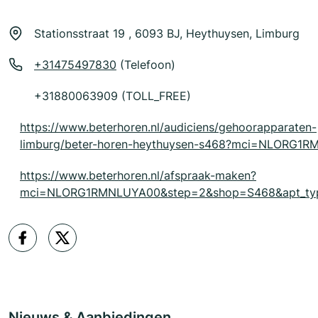
Stationsstraat 19 , 6093 BJ, Heythuysen, Limburg
+31475497830
(Telefoon)
+31880063909 (TOLL_FREE)
https://www.beterhoren.nl/audiciens/gehoorapparaten-
limburg/beter-horen-heythuysen-s468?mci=NLORG1
https://www.beterhoren.nl/afspraak-maken?
mci=NLORG1RMNLUYA00&step=2&shop=S468&apt_typ
Nieuws & Aanbiedingen