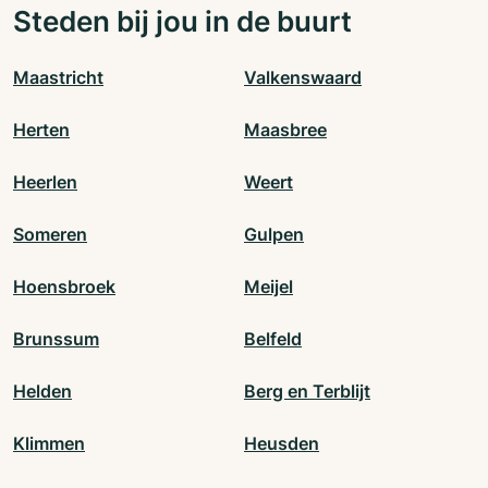
Steden bij jou in de buurt
Maastricht
Valkenswaard
Herten
Maasbree
Heerlen
Weert
Someren
Gulpen
Hoensbroek
Meijel
Brunssum
Belfeld
Helden
Berg en Terblijt
Klimmen
Heusden