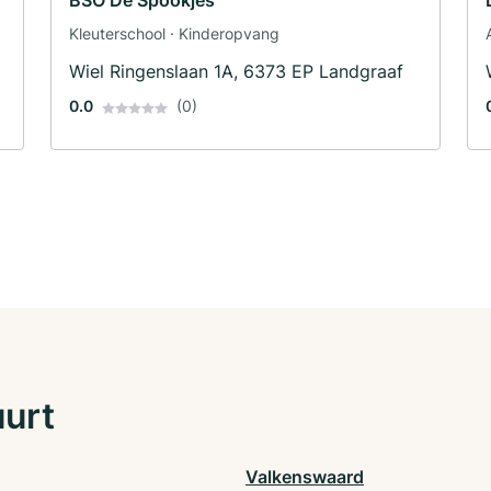
BSO De Spookjes
Kleuterschool · Kinderopvang
Wiel Ringenslaan 1A, 6373 EP Landgraaf
0.0
(0)
uurt
Valkenswaard