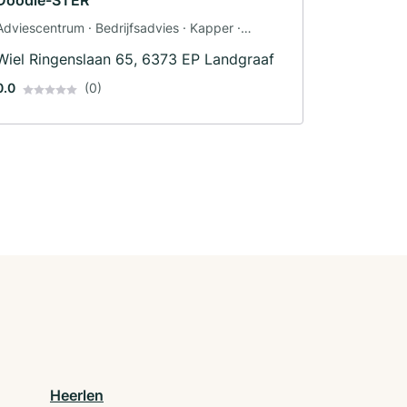
Doodle-STER
Adviescentrum · Bedrijfsadvies · Kapper ·
Stomerij · Wassalon · Carwash · Honden ·
Wiel Ringenslaan 65, 6373 EP Landgraaf
Hondentrimmer
0.0
(0)
Heerlen