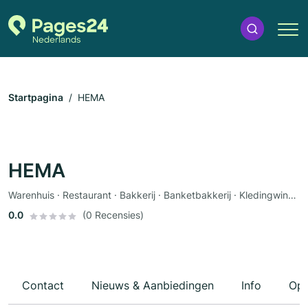
Startpagina
HEMA
HEMA
Warenhuis · Restaurant · Bakkerij · Banketbakkerij · Kledingwinkel · Speelgoed · Babywinkel
0.0
(0 Recensies)
Contact
Nieuws & Aanbiedingen
Info
Ope