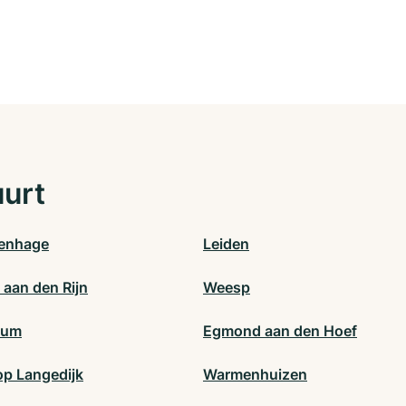
uurt
enhage
Leiden
 aan den Rijn
Weesp
cum
Egmond aan den Hoef
op Langedijk
Warmenhuizen