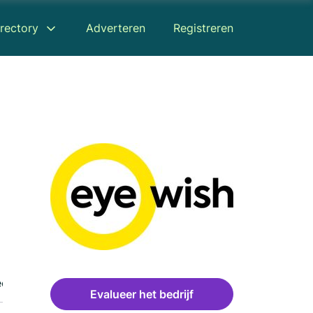
rectory
Adverteren
Registreren
censies
Evalueer het bedrijf