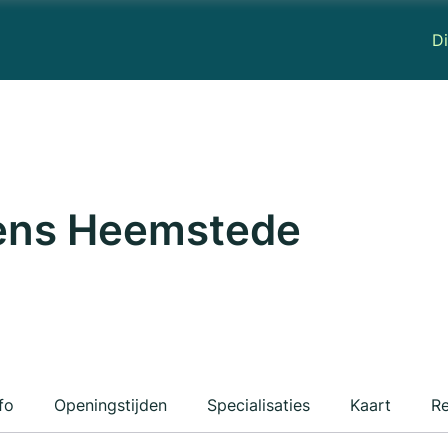
Di
iens Heemstede
fo
Openingstijden
Specialisaties
Kaart
Re