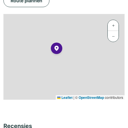
Route plannen
+
−
Leaflet
|
©
OpenStreetMap
contributors
Recensies