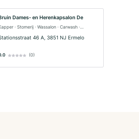
Bruin Dames- en Herenkapsalon De
Kapper · Stomerij · Wassalon · Carwash ·
Tuinbedvormgeving · Interieurstyling ·
Stationsstraat 46 A, 3851 NJ Ermelo
Tuinterrasontwerp · Dameskapper · Herenkapper
0.0
(0)