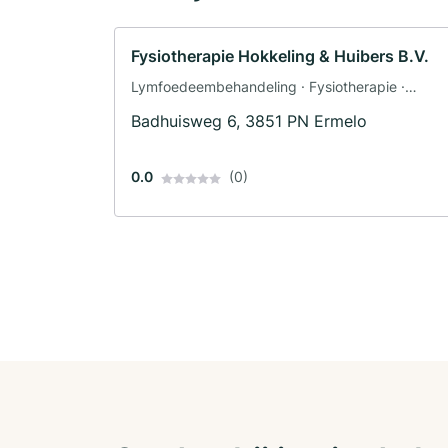
Fysiotherapie Hokkeling & Huibers B.V.
Lymfoedeembehandeling · Fysiotherapie ·
Dierenfysiotherapeut · Psychosomatiek ·
Badhuisweg 6, 3851 PN Ermelo
Rugschool · Fitnesslessen · Sportschool ·
Manuele therapie · Revalidatie · Geriatrie
0.0
(0)