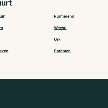
uurt
sum
Purmerend
um
Weesp
Urk
aken
Bathmen