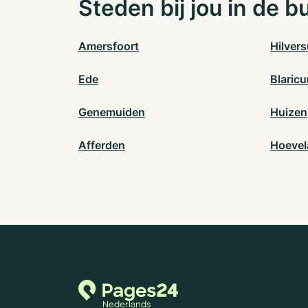
Steden bij jou in de b
Amersfoort
Hilver
Ede
Blaric
Genemuiden
Huizen
Afferden
Hoevel