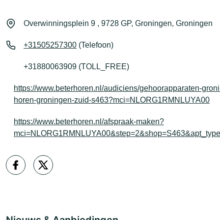
Overwinningsplein 9 , 9728 GP, Groningen, Groningen
+31505257300
(Telefoon)
+31880063909 (TOLL_FREE)
https://www.beterhoren.nl/audiciens/gehoorapparaten-groni
horen-groningen-zuid-s463?mci=NLORG1RMNLUYA00
https://www.beterhoren.nl/afspraak-maken?
mci=NLORG1RMNLUYA00&step=2&shop=S463&apt_type=