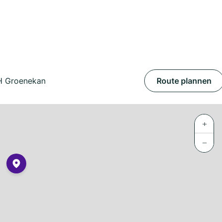
BH Groenekan
Route plannen
+
−