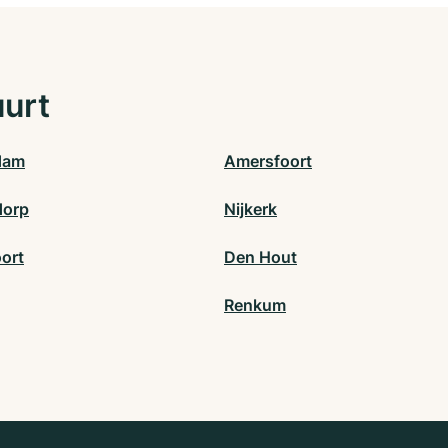
uurt
dam
Amersfoort
dorp
Nijkerk
ort
Den Hout
Renkum