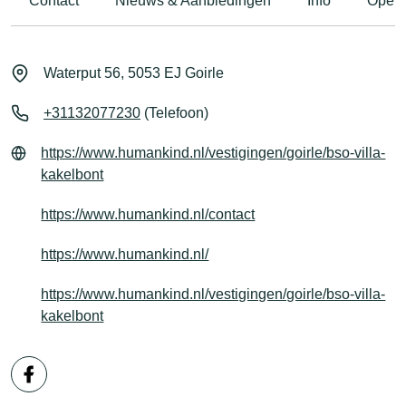
Contact
Nieuws & Aanbiedingen
Info
Openi
Waterput 56, 5053 EJ Goirle
+31132077230
(Telefoon)
https://www.humankind.nl/vestigingen/goirle/bso-villa-
kakelbont
https://www.humankind.nl/contact
https://www.humankind.nl/
https://www.humankind.nl/vestigingen/goirle/bso-villa-
kakelbont