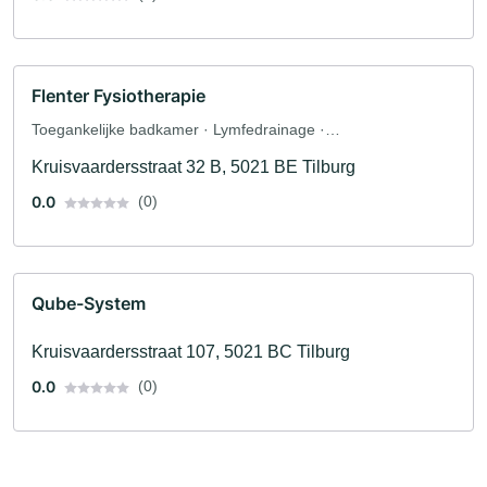
Flenter Fysiotherapie
Toegankelijke badkamer · Lymfedrainage ·
Lymfoedeembehandeling · Fysiotherapie ·
Kruisvaardersstraat 32 B, 5021 BE Tilburg
Dierenfysiotherapeut · Massage · Massages ·
Psychosomatiek · Rugschool · Fitnesslessen · Sportschool ·
0.0
(0)
Manuele therapie · Revalidatie · Geriatrie · Verpleeghuis
Qube-System
Kruisvaardersstraat 107, 5021 BC Tilburg
0.0
(0)