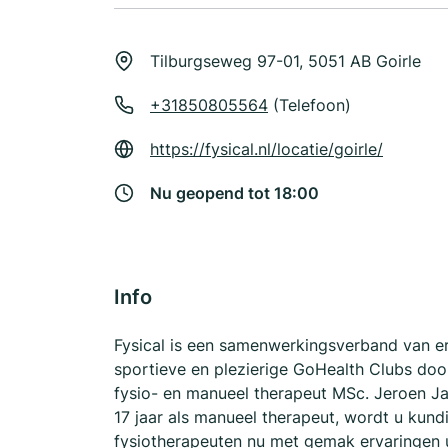
Tilburgseweg 97-01, 5051 AB Goirle
+31850805564
(Telefoon)
https://fysical.nl/locatie/goirle/
Nu geopend tot 18:00
Info
Fysical is een samenwerkingsverband van er
sportieve en plezierige GoHealth Clubs doo
fysio- en manueel therapeut MSc. Jeroen Ja
17 jaar als manueel therapeut, wordt u kund
fysiotherapeuten nu met gemak ervaringen ui