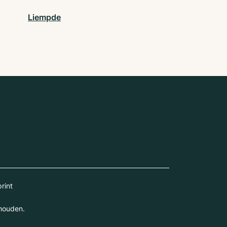
Liempde
rint
houden.