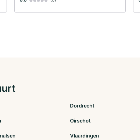
uurt
Dordrecht
n
Oirschot
malsen
Vlaardingen