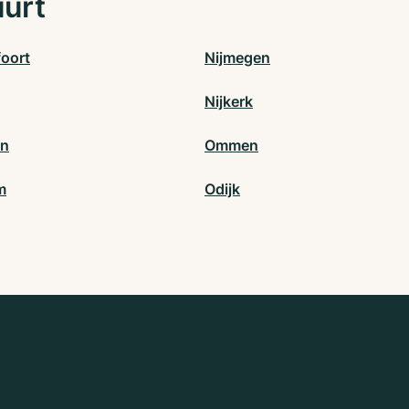
uurt
oort
Nijmegen
Nijkerk
en
Ommen
m
Odijk