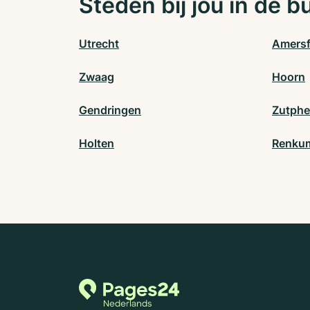
Steden bij jou in de b
Utrecht
Amersf
Zwaag
Hoorn
Gendringen
Zutph
Holten
Renku