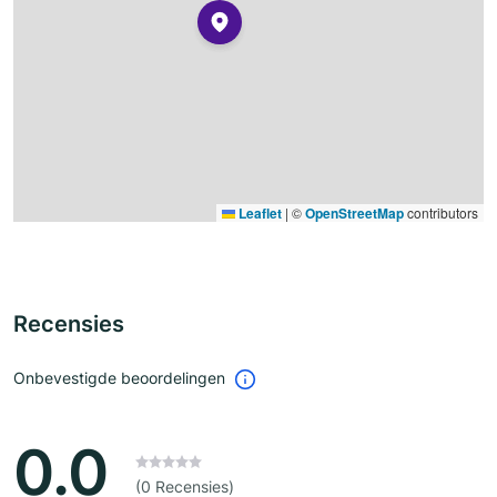
Leaflet
|
©
OpenStreetMap
contributors
Recensies
Onbevestigde beoordelingen
0.0
(0 Recensies)