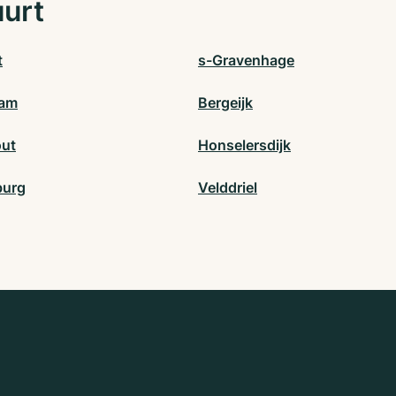
uurt
t
s-Gravenhage
dam
Bergeijk
ut
Honselersdijk
burg
Velddriel