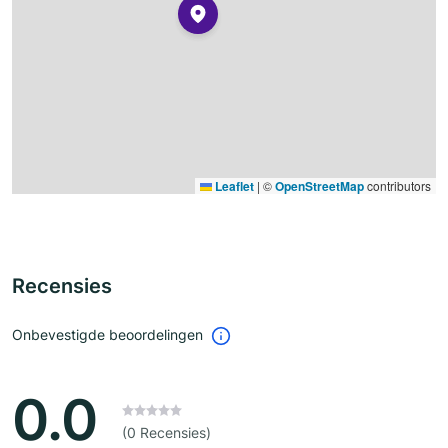
Leaflet
|
©
OpenStreetMap
contributors
Recensies
Onbevestigde beoordelingen
0.0
(0 Recensies)