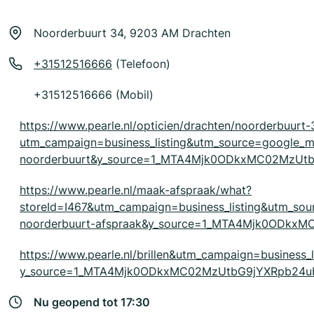
Noorderbuurt 34, 9203 AM Drachten
+31512516666
(Telefoon)
+31512516666 (Mobil)
https://www.pearle.nl/opticien/drachten/noorderbuurt-
utm_campaign=business_listing&utm_source=google
noorderbuurt&y_source=1_MTA4Mjk0ODkxMC02MzUt
https://www.pearle.nl/maak-afspraak/what?
storeId=I467&utm_campaign=business_listing&utm_s
noorderbuurt-afspraak&y_source=1_MTA4Mjk0ODk
https://www.pearle.nl/brillen&utm_campaign=business_
y_source=1_MTA4Mjk0ODkxMC02MzUtbG9jYXRpb24u
Nu geopend tot 17:30