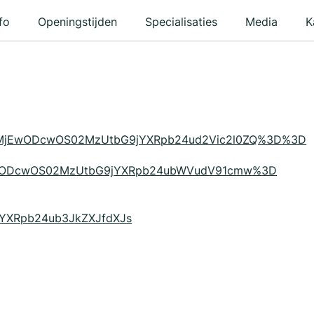
fo
Openingstijden
Specialisaties
Media
K
ce=1_MjEwODcwOS02MzUtbG9jYXRpb24ud2Vic2l0ZQ%3D%3D
1_MjEwODcwOS02MzUtbG9jYXRpb24ubWVudV91cmw%3D
YXRpb24ub3JkZXJfdXJs