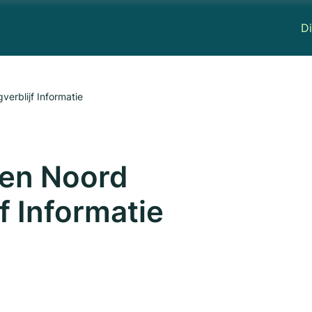
Di
erblijf Informatie
men Noord
f Informatie