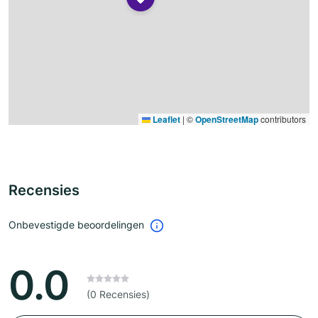
Leaflet
|
©
OpenStreetMap
contributors
Recensies
Onbevestigde beoordelingen
0.0
(0 Recensies)