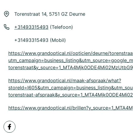
Torenstraat 14, 5751 GZ Deurne
+31493315493
(Telefoon)
+31493315493 (Mobil)
https://www.grandoptical.nl/opticien/deurne/torenstraa
utm_campaign=business_listing&utm_source=google
torenstraat&y_source=1_MTA4Mjk0ODE4Mi02MzUtb
https://www.grandoptical.nl/maak-afspraak/what?
storeId=I605&utm_campaign=business_listing&utm_
torenstraat-afspraak&y_source=1_MTA4Mjk0ODE4M
https://www.grandoptical.nl/brillen?y_source=1_M