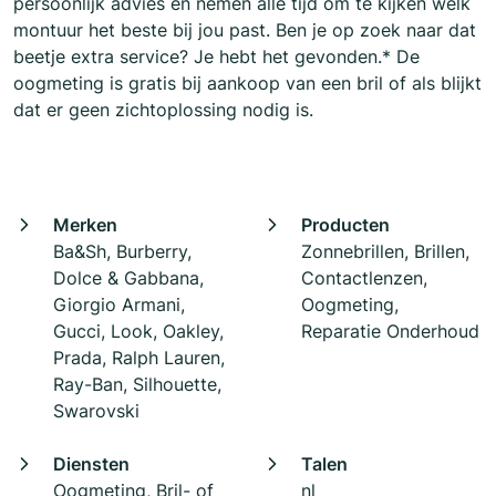
persoonlijk advies en nemen alle tijd om te kijken welk
montuur het beste bij jou past. Ben je op zoek naar dat
beetje extra service? Je hebt het gevonden.* De
oogmeting is gratis bij aankoop van een bril of als blijkt
dat er geen zichtoplossing nodig is.
Merken
Producten
Ba&Sh, Burberry,
Zonnebrillen, Brillen,
Dolce & Gabbana,
Contactlenzen,
Giorgio Armani,
Oogmeting,
Gucci, Look, Oakley,
Reparatie Onderhoud
Prada, Ralph Lauren,
Ray-Ban, Silhouette,
Swarovski
Diensten
Talen
Oogmeting, Bril- of
nl