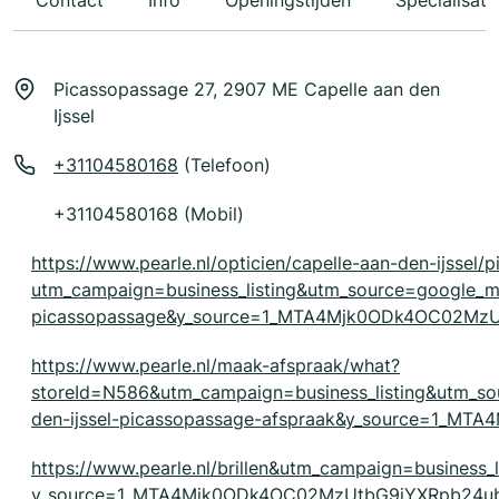
Contact
Info
Openingstijden
Specialisati
Picassopassage 27, 2907 ME Capelle aan den
Ijssel
+31104580168
(Telefoon)
+31104580168 (Mobil)
https://www.pearle.nl/opticien/capelle-aan-den-ijssel
utm_campaign=business_listing&utm_source=google_
picassopassage&y_source=1_MTA4Mjk0ODk4OC02Mz
https://www.pearle.nl/maak-afspraak/what?
storeId=N586&utm_campaign=business_listing&utm_
den-ijssel-picassopassage-afspraak&y_source=1_
https://www.pearle.nl/brillen&utm_campaign=business_
y_source=1_MTA4Mjk0ODk4OC02MzUtbG9jYXRpb24ub