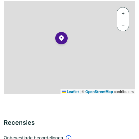
+
−
Leaflet
|
©
OpenStreetMap
contributors
Recensies
Onbevestigde beoordelingen