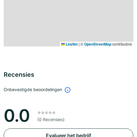
Leaflet
|
©
OpenStreetMap
contributors
Recensies
Onbevestigde beoordelingen
0.0
(0 Recensies)
Evalueer het bedrijf