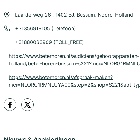
Laarderweg 26 , 1402 BJ, Bussum, Noord-Holland
+31356919105
(Telefoon)
+31880063909 (TOLL_FREE)
https://www.beterhoren.nl/audiciens/gehoorapparaten
holland/beter-horen-bussum-s221?mci=NLORG1RMNL
https://www.beterhoren.nl/afspraak-maken?
mci=NLORG1RMNLUYA00&step=2&shop=S221&apt_typ
Nieuws & Aanbiedingen