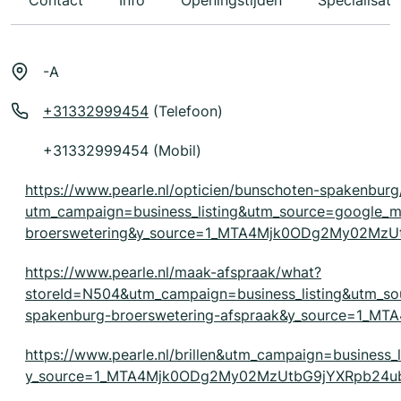
Contact
Info
Openingstijden
Specialisati
-A
+31332999454
(Telefoon)
+31332999454 (Mobil)
https://www.pearle.nl/opticien/bunschoten-spakenburg
utm_campaign=business_listing&utm_source=google
broerswetering&y_source=1_MTA4Mjk0ODg2My02Mz
https://www.pearle.nl/maak-afspraak/what?
storeId=N504&utm_campaign=business_listing&utm_
spakenburg-broerswetering-afspraak&y_source=1
https://www.pearle.nl/brillen&utm_campaign=business_
y_source=1_MTA4Mjk0ODg2My02MzUtbG9jYXRpb24u