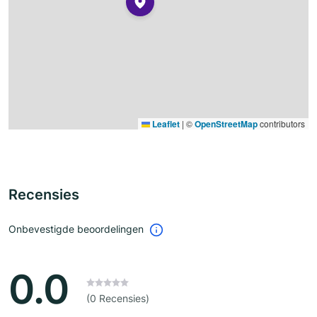
Leaflet
|
©
OpenStreetMap
contributors
Recensies
Onbevestigde beoordelingen
0.0
(0 Recensies)