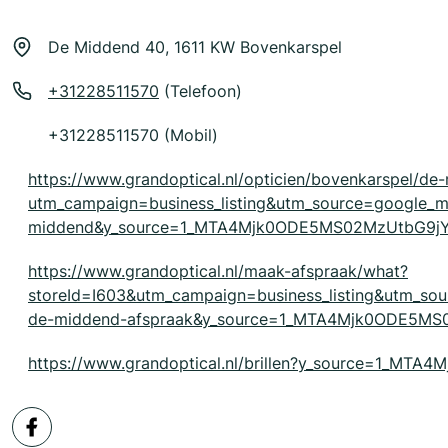
De Middend 40, 1611 KW Bovenkarspel
+31228511570
(Telefoon)
+31228511570 (Mobil)
https://www.grandoptical.nl/opticien/bovenkarspel/d
utm_campaign=business_listing&utm_source=google
middend&y_source=1_MTA4Mjk0ODE5MS02MzUtbG9j
https://www.grandoptical.nl/maak-afspraak/what?
storeId=I603&utm_campaign=business_listing&utm_s
de-middend-afspraak&y_source=1_MTA4Mjk0ODE5M
https://www.grandoptical.nl/brillen?y_source=1_