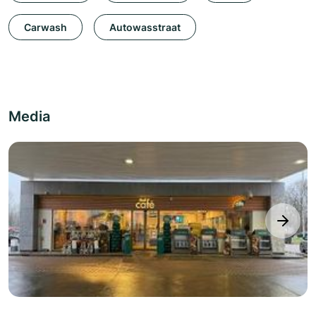
Carwash
Autowasstraat
Media
next