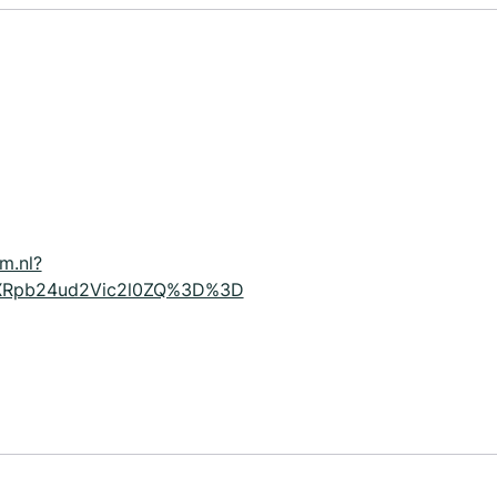
m.nl?
YXRpb24ud2Vic2l0ZQ%3D%3D