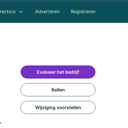
rectory
Adverteren
Registreren
Evalueer het bedrijf
Bellen
Wijziging voorstellen
censies