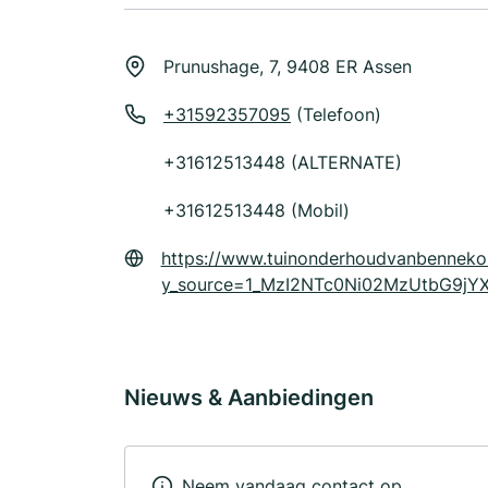
Prunushage, 7, 9408 ER Assen
+31592357095
(Telefoon)
+31612513448 (ALTERNATE)
+31612513448 (Mobil)
https://www.tuinonderhoudvanbenneko
y_source=1_MzI2NTc0Ni02MzUtbG9j
Nieuws & Aanbiedingen
Neem vandaag contact op