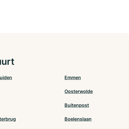
uurt
uiden
Emmen
Oosterwolde
Buitenpost
terbrug
Boelenslaan