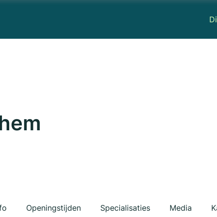
Di
nhem
fo
Openingstijden
Specialisaties
Media
K