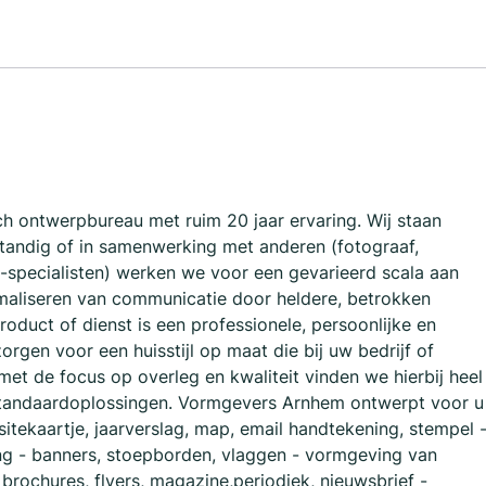
ch ontwerpbureau met ruim 20 jaar ervaring. Wij staan
elfstandig of in samenwerking met anderen (fotograaf,
e-specialisten) werken we voor een gevarieerd scala aan
imaliseren van communicatie door heldere, betrokken
duct of dienst is een professionele, persoonlijke en
orgen voor een huisstijl op maat die bij uw bedrijf of
et de focus op overleg en kwaliteit vinden we hierbij heel
n standaardoplossingen. Vormgevers Arnhem ontwerpt voor u
visitekaartje, jaarverslag, map, email handtekening, stempel 
ing - banners, stoepborden, vlaggen - vormgeving van
brochures, flyers, magazine,periodiek, nieuwsbrief -