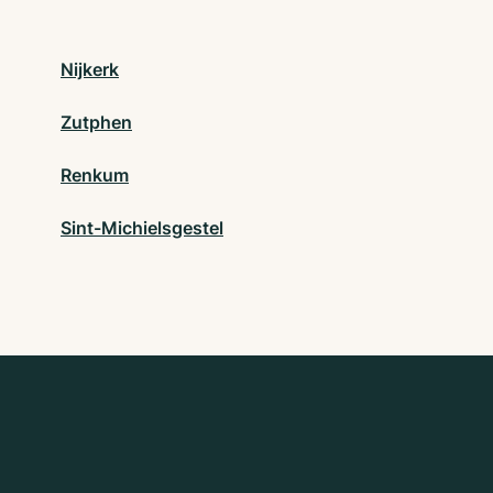
Nijkerk
Zutphen
Renkum
Sint-Michielsgestel