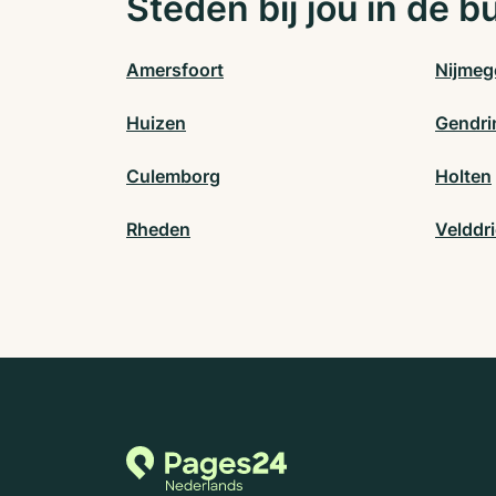
Steden bij jou in de b
Amersfoort
Nijmeg
Huizen
Gendri
Culemborg
Holten
Rheden
Velddri