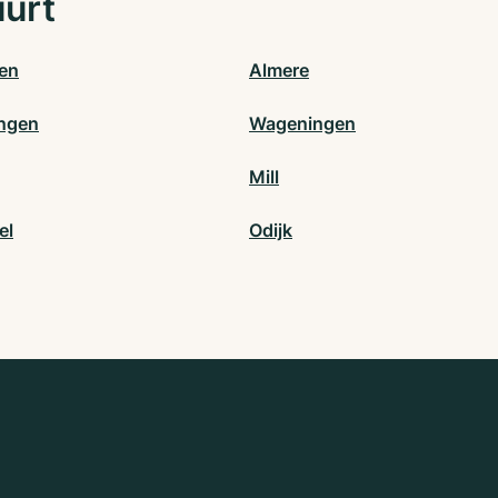
uurt
en
Almere
ngen
Wageningen
Mill
el
Odijk