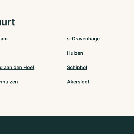
uurt
dam
s-Gravenhage
Huizen
 aan den Hoef
Schiphol
nhuizen
Akersloot