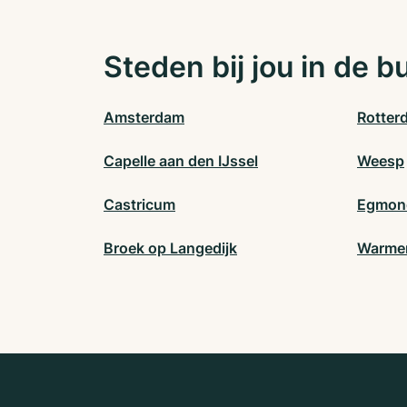
Steden bij jou in de b
Amsterdam
Rotter
Capelle aan den IJssel
Weesp
Castricum
Egmond
Broek op Langedijk
Warme