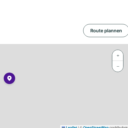
Route plannen
+
−
Leaflet
|
©
OpenStreetMap
contributors