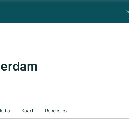
Di
terdam
edia
Kaart
Recensies