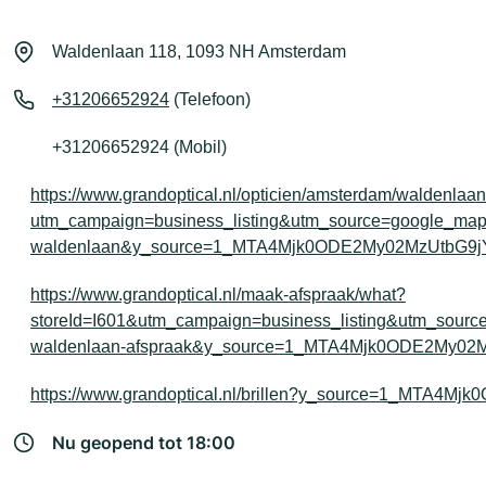
Waldenlaan 118, 1093 NH Amsterdam
+31206652924
(Telefoon)
+31206652924 (Mobil)
https://www.grandoptical.nl/opticien/amsterdam/waldenlaa
utm_campaign=business_listing&utm_source=google_m
waldenlaan&y_source=1_MTA4Mjk0ODE2My02MzUtbG9
https://www.grandoptical.nl/maak-afspraak/what?
storeId=I601&utm_campaign=business_listing&utm_sou
waldenlaan-afspraak&y_source=1_MTA4Mjk0ODE2My0
https://www.grandoptical.nl/brillen?y_source=1_MTA
Nu geopend tot 18:00