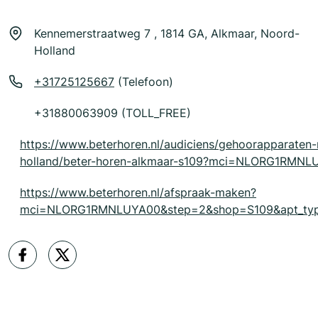
Kennemerstraatweg 7 , 1814 GA, Alkmaar, Noord-
Holland
+31725125667
(Telefoon)
+31880063909 (TOLL_FREE)
https://www.beterhoren.nl/audiciens/gehoorapparaten
holland/beter-horen-alkmaar-s109?mci=NLORG1RMNL
https://www.beterhoren.nl/afspraak-maken?
mci=NLORG1RMNLUYA00&step=2&shop=S109&apt_typ