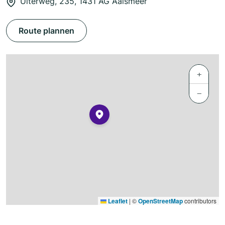
Uiterweg, 235, 1431 AG Aalsmeer
Route plannen
+
−
Leaflet
|
©
OpenStreetMap
contributors